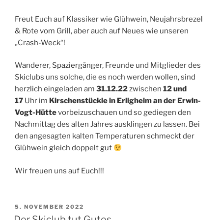
Freut Euch auf Klassiker wie Glühwein, Neujahrsbrezel
& Rote vom Grill, aber auch auf Neues wie unseren
„Crash-Weck“!
Wanderer, Spaziergänger, Freunde und Mitglieder des
Skiclubs uns solche, die es noch werden wollen, sind
herzlich eingeladen am
31.12.22
zwischen
12 und
17
Uhr im
Kirschenstückle in Erligheim an der Erwin-
Vogt-Hütte
vorbeizuschauen und so gediegen den
Nachmittag des alten Jahres ausklingen zu lassen. Bei
den angesagten kalten Temperaturen schmeckt der
Glühwein gleich doppelt gut
Wir freuen uns auf Euch!!!
VERÖFFENTLICHT
5. NOVEMBER 2022
AM
Der Skiclub tut Gutes