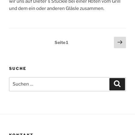
wir uns auf Dieter`s Stückle bei einer Roten vom Grill
und dem ein oder anderen Gläsle zusammen.
Seitennummerierung
Näch
Seite
1
Seit
der
Beiträge
SUCHE
Suche
Suche
nach:
KONTAKT