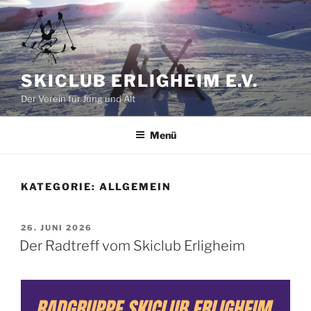
Zum
Inhalt
springen
SKICLUB ERLIGHEIM E.V.
Der Verein für Jung und Alt
Menü
KATEGORIE:
ALLGEMEIN
VERÖFFENTLICHT
26. JUNI 2026
AM
Der Radtreff vom Skiclub Erligheim