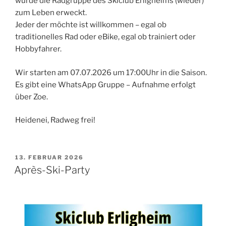
wurde die Radgruppe des Skiclub Erligheims (wieder)
zum Leben erweckt.
Jeder der möchte ist willkommen – egal ob
traditionelles Rad oder eBike, egal ob trainiert oder
Hobbyfahrer.
Wir starten am 07.07.2026 um 17:00Uhr in die Saison.
Es gibt eine WhatsApp Gruppe – Aufnahme erfolgt
über Zoe.
Heidenei, Radweg frei!
VERÖFFENTLICHT
13. FEBRUAR 2026
AM
Après-Ski-Party